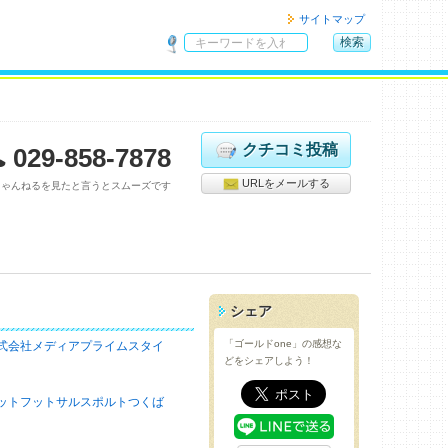
サイトマップ
検索
サ
イ
ト
内
検
クチコミ投稿
029-858-7878
索
URLをメールする
ちゃんねるを見たと言うとスムーズです
シェア
「ゴールドone」の感想な
式会社メディアプライムスタイ
どをシェアしよう！
ットフットサルスポルトつくば