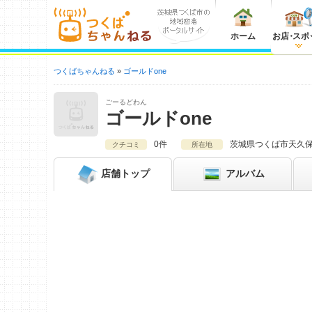
ホーム
お店
・
スポ
つくばちゃんねる
ゴールドone
ごーるどわん
ゴールドone
0件
茨城県
つくば市天久保1
クチコミ
所在地
店舗
トップ
アルバム