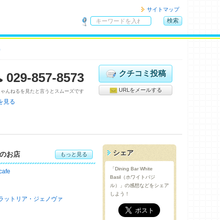
サイトマップ
検索
サ
イ
り
ト
内
検
クチコミ投稿
029-857-8573
索
URLをメールする
ちゃんねるを見たと言うとスムーズです
を見る
シェア
のお店
もっと見る
「Dining Bar White
cafe
Basil（ホワイトバジ
ル）」の感想などをシェア
しよう！
ラットリア・ジェノヴァ