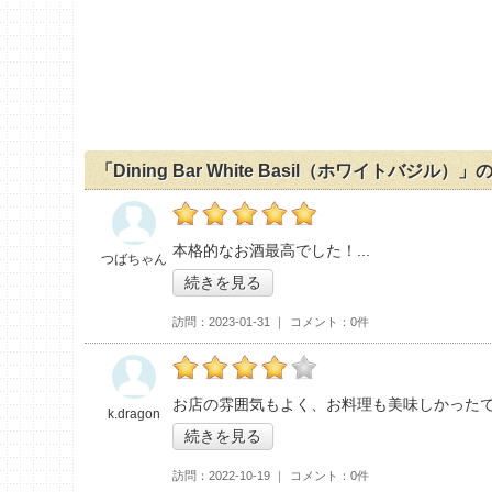
「Dining Bar White Basil（ホワイトバジル）
の「Dining Bar White Basil（ホワイ
本格的なお酒最高でした！
つばちゃん
続きを見る
訪問
2023-01-31
コメント
0件
の「Dining Bar White Basil（ホワイ
お店の雰囲気もよく、お料理も美味しかった
k.dragon
続きを見る
訪問
2022-10-19
コメント
0件