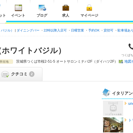
ット
イベント
ブログ
求人
マイページ
ホワイトバジル）
ダイニングバー
22時以降入店可
日曜営業
予約OK
貸切可
駐車場あ
Basil（ホワイトバジル）
つくば
茨城県
つくば市桜2-51-5 オートサロンミナバ2F（ダイハツ2F）
地図
所在地
クチコミ
2
イタリアン
un
ト