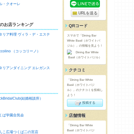
ル・クオーレ
URLを送る
のお店ランキング
QRコード
タリア料理 ヴィラ・デ・エステ
スマホで「Dining Bar
White Basil（ホワイトバ
ジル）」の情報を見よう！
occolino （コッコリーノ）
タリアンダイニング エレガンス
クチコミ
「Dining Bar White
Basil（ホワイトバジ
ル）」のクチコミを投稿し
よう！
ckBridalClub(結婚相談所）
投稿する
くば学園合気会
店舗情報
「Dining Bar White
Basil（ホワイトバジ
んこ広場つくば二の宮店