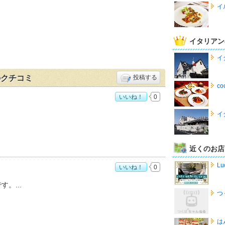
イ
イタリアン
イ
」のクチコミ
投稿する
c
いいね！
0
トバジル）」おすすめ度：
5
イ
近くのお店
Lu
いいね！
0
トバジル）」おすすめ度：
4
です。
つ
は