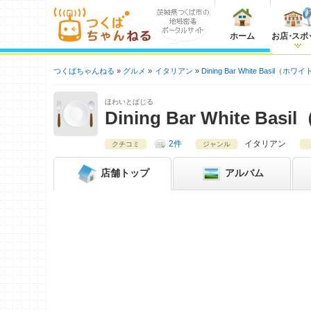
ホーム
お店
・
スポ
つくばちゃんねる
グルメ
イタリアン
Dining Bar White Basil（
ほわいとばじる
Dining Bar White 
2件
イタリアン
クチコミ
ジャンル
店舗
トップ
アルバム