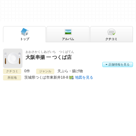
トップ
アルバム
クチコミ
おおさかくしあげいち つくばてん
大阪串揚 一 つくば店
店舗情報を見る
0件
天ぷら・揚げ物
クチコミ
ジャンル
茨城県
つくば市東新井18-8
地図を見る
所在地