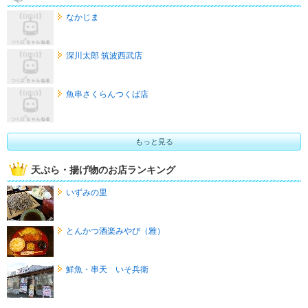
なかじま
深川太郎 筑波西武店
魚串さくらんつくば店
もっと見る
天ぷら・揚げ物のお店ランキング
いずみの里
とんかつ酒楽みやび（雅）
鮮魚・串天 いそ兵衛