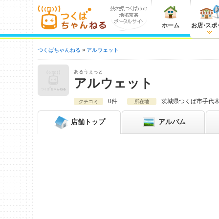
ホーム
お店
・
スポ
つくばちゃんねる
アルウェット
あるうぇっと
アルウェット
0件
茨城県
つくば市手代木
クチコミ
所在地
店舗
トップ
アルバム