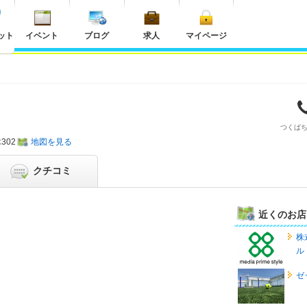
ット
イベント
ブログ
求人
マイページ
つくば
302
地図を見る
クチコミ
近くのお店
株
ル
ゼ