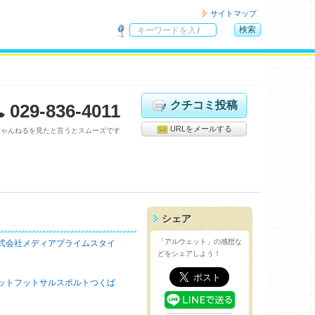
サイトマップ
検索
サ
イ
ト
内
検
クチコミ投稿
029-836-4011
索
URLをメールする
ちゃんねるを見たと言うとスムーズです
シェア
「アルウェット」の感想な
式会社メディアプライムスタイ
どをシェアしよう！
ットフットサルスポルトつくば