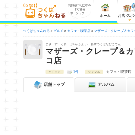
ホーム
お店
・
スポ
つくばちゃんねる
グルメ
カフェ・喫茶店
マザーズ・クレープ＆カフ
まざーず・くれーぷ&かふぇ いーあすつくばなむこてん
マザーズ・クレープ＆カ
コ店
1件
カフェ・喫茶店
クチコミ
ジャンル
店舗
トップ
アルバム