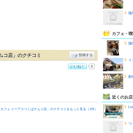
珈
カフェ・喫
珈琲
ムコ店」のクチコミ
投稿する
イ
いいね！
0
くばナムコ店」おすすめ度：
3
創
近くのお店
Lu
カフェ イーアスつくばナムコ店」の
クチコミをもっと見る（1件）
つ