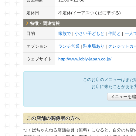
定休日
不定休(イーアスつくばに準ずる)
特徴・関連情報
目的
家族で
小さい子どもと
仲間と
一人
オプション
ランチ営業
駐車場あり
クレジットカ
ウェブサイト
http://www.icbiy-japan.co.jp/
このお店のメニューはまだ
お店に来たことがある
メニューを編
この店舗の関係者の方へ
つくばちゃんねる店舗会員（無料）になると、自分のお店