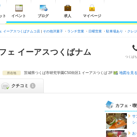
ット
イベント
ブログ
求人
マイページ
ェ イーアスつくばナムコ店
その他洋菓子
ランチ営業
日曜営業
駐車場あり
クレ
フェ イーアスつくばナム
つくば
茨城県
つくば市研究学園C50街区1 イーアスつくば 2F
地図を見
所在地
クチコミ
1
カフェ・喫
サ
シ
お