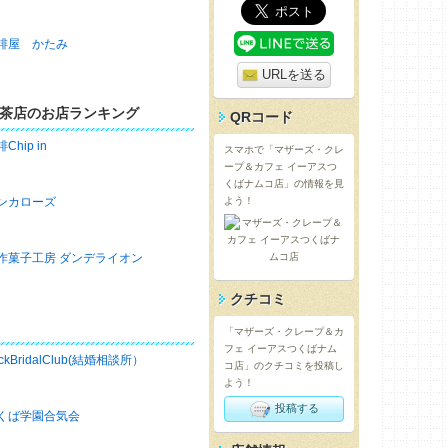
琲屋 かたみ
URLを送る
茶店のお店ランキング
QRコード
Chip in
スマホで「マザーズ・クレ
ープ＆カフェ イーアスつ
くばナムコ店」の情報を見
ンカローズ
よう！
作菓子工房 ダンデライオン
クチコミ
「マザーズ・クレープ＆カ
フェ イーアスつくばナム
ckBridalClub(結婚相談所）
コ店」のクチコミを投稿し
よう！
投稿する
くば学園合気会