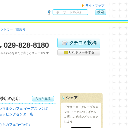
サイトマップ
検索
サ
イ
ジットカード使用可
ト
内
検
クチコミ投稿
029-828-8180
索
URLをメールする
ちゃんねるを見たと言うとスムーズです
る
シェア
茶店のお店
もっと見る
「マザーズ・クレープ＆カ
ンマルクカフェ イーアスつくば
フェ イーアスつくばナム
ョッピングセンター店
コ店」の感想などをシェア
しよう！
うちカフェTryTryTry