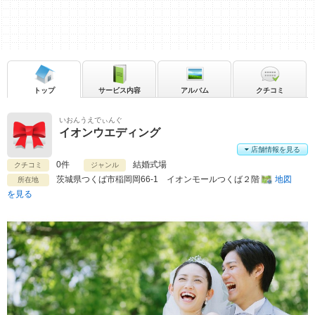
トップ
サービス内容
アルバム
クチコミ
いおんうえでぃんぐ
イオンウエディング
店舗情報を見る
0件
結婚式場
クチコミ
ジャンル
茨城県
つくば市稲岡岡66-1 イオンモールつくば２階
地図
所在地
を見る