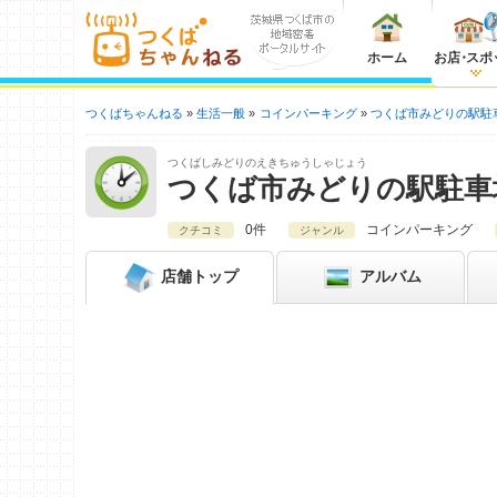
ホーム
お店
・
スポ
つくばちゃんねる
生活一般
コインパーキング
つくば市みどりの駅駐
つくばしみどりのえきちゅうしゃじょう
つくば市みどりの駅駐車
0件
コインパーキング
クチコミ
ジャンル
店舗
トップ
アルバム