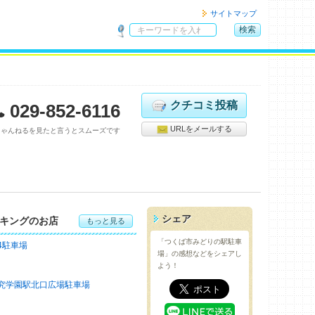
サイトマップ
検索
サ
イ
ト
内
検
クチコミ投稿
029-852-6116
索
URLをメールする
ちゃんねるを見たと言うとスムーズです
シェア
キングのお店
もっと見る
「つくば市みどりの駅駐車
4駐車場
場」の感想などをシェアし
よう！
究学園駅北口広場駐車場