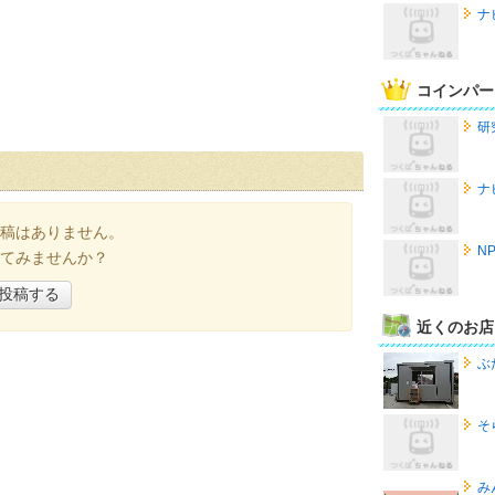
ナ
コインパー
研
ナ
稿はありません。
N
てみませんか？
投稿する
近くのお店
ぶ
そ
み