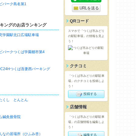
ビパーク島名第1
URLを送る
QRコード
キングのお店ランキング
スマホで「つくば市みどり
究学園駅北口広場駐車場
の駅駐車場」の情報を見よ
う！
ビパークつくば学園都市第4
クチコミ
PC24Hつくば吾妻西パーキング
「つくば市みどりの駅駐車
場」のクチコミを投稿しよ
う！
投稿する
たくし とんとん
店舗情報
ら鍼灸接骨院
「つくば市みどりの駅駐車
場」の店舗情報を編集しよ
う！
んなの居場所（ひふみ杏）
編集する