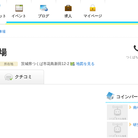
ット
イベント
ブログ
求人
マイページ
車場
場
つくば
茨城県
つくば市花島新田12-2
地図を見る
所在地
クチコミ
コインパー
南
研