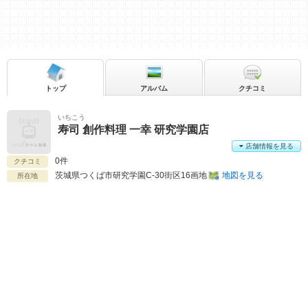
トップ
アルバム
クチコミ
いちこう
寿司 創作料理 一幸 研究学園店
店舗情報を見る
0件
クチコミ
茨城県
つくば市研究学園C-30街区16画地
地図を見る
所在地