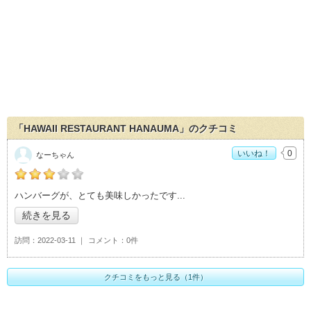
「HAWAII RESTAURANT HANAUMA」のクチコミ
いいね！
0
なーちゃん
の「HAWAII RESTAURANT HANAUMA」おすすめ度：
3
ハンバーグが、とても美味しかったです
続きを見る
訪問
2022-03-11
コメント
0件
クチコミをもっと見る（1件）