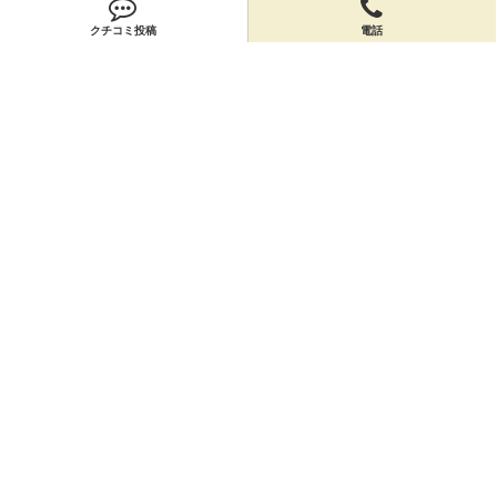
クチコミ投稿
電話
会員登録
無料会員登録
オーナー申請
オーナー申請
閉店申請
閉店申請
ホームに戻ってお店を探す
お店のクーポン