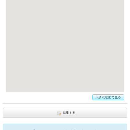
大きな地図で見る
編集する