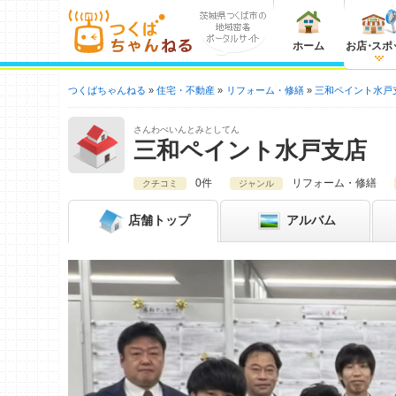
ホーム
お店
・
スポ
つくばちゃんねる
住宅・不動産
リフォーム・修繕
三和ペイント水戸
さんわぺいんとみとしてん
三和ペイント水戸支店
0件
リフォーム・修繕
クチコミ
ジャンル
店舗
トップ
アルバム