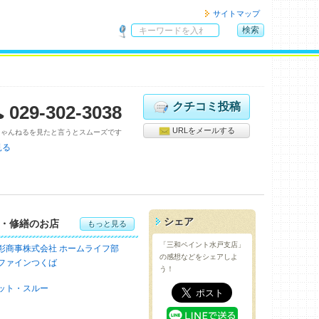
サイトマップ
検索
サ
イ
ト
内
検
クチコミ投稿
029-302-3038
索
URLをメールする
ちゃんねるを見たと言うとスムーズです
見る
シェア
・修繕のお店
もっと見る
「三和ペイント水戸支店」
彰商事株式会社 ホームライフ部
の感想などをシェアしよ
ファインつくば
う！
ット・スルー