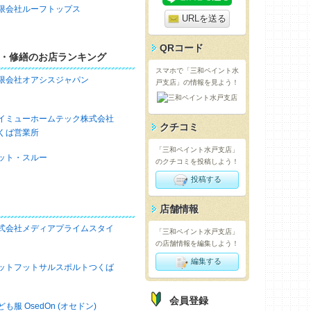
限会社ルーフトップス
URLを送る
QRコード
・修繕のお店ランキング
スマホで「三和ペイント水
限会社オアシスジャパン
戸支店」の情報を見よう！
イミューホームテック株式会社
クチコミ
くば営業所
「三和ペイント水戸支店」
ット・スルー
のクチコミを投稿しよう！
投稿する
店舗情報
式会社メディアプライムスタイ
「三和ペイント水戸支店」
の店舗情報を編集しよう！
編集する
ットフットサルスポルトつくば
会員登録
ども服 OsedOn (オセドン)