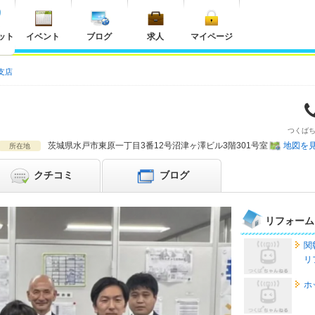
ット
イベント
ブログ
求人
マイページ
支店
つくば
茨城県
水戸市
東原一丁目3番12号沼津ヶ澤ビル3階301号室
地図を
所在地
クチコミ
ブログ
リフォーム
関
リ
ホ