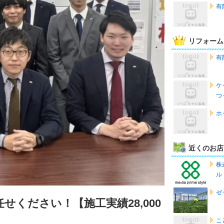
有
リフォーム
有
ケ
つ
ホ
近くのお店
株
ル
ゼ
ください！【施工実績28,000
こ