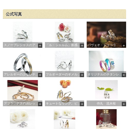
公式写真
スノープレシャスのアイスブルーダイヤ
「ル・シャルム」新感覚キュート系「今かわリング」
パヴェオ・ショコラ 「とろける愛はとけないショコラ」
アレルギーの少ないチタンとプラチナ・K１８のコンビリング。
フルオーダーのギメルリング。２本が一本になる・・
オリジナルのチタンレインボー。クローバーが印象的！
アフラックスのガレット・デ・ロワ。
キュートなリング。ピーチシュガー。
侍丸 流水桜