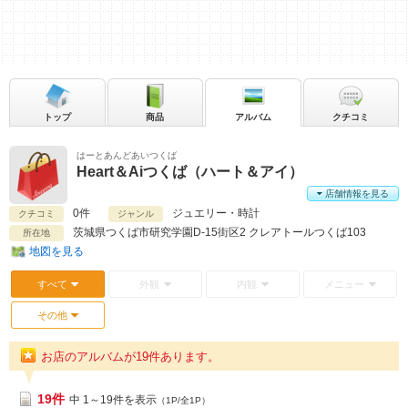
トップ
商品
アルバム
クチコミ
はーとあんどあいつくば
Heart＆Aiつくば（ハート＆アイ）
店舗情報を見る
0件
ジュエリー・時計
クチコミ
ジャンル
茨城県
つくば市研究学園D-15街区2 クレアトールつくば103
所在地
地図を見る
すべて
外観
内観
メニュー
その他
お店のアルバムが19件あります。
19件
中 1～19件を表示
（1P/全1P）