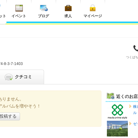
ット
イベント
ブログ
求人
マイページ
つくば
8-3-7-1403
クチコミ
近くのお店
ありません。
アルバムを増やそう！
株
ル
投稿する
ゼ