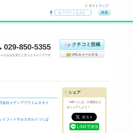
サイトマップ
検索
サ
イ
ト
内
検
クチコミ投稿
029-850-5355
索
URLをメールする
ちゃんねるを見たと言うとスムーズです
シェア
「IMKつくば」の感想など
式会社メディアプライムスタイ
をシェアしよう！
ットフットサルスポルトつくば