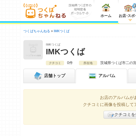
ホーム
お店
・
スポ
つくばちゃんねる
IMKつくば
IMKつくば
IMKつくば
0件
茨城県
つくば市二の宮4-
クチコミ
所在地
店舗
トップ
アルバム
お店のアルバムが
クチコミに画像を投稿して
クチコミを