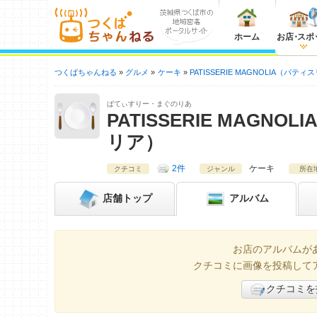
ホーム
お店
・
スポ
つくばちゃんねる
グルメ
ケーキ
PATISSERIE MAGNOLIA（パ
ぱてぃすりー・まぐのりあ
PATISSERIE MAGN
リア）
2件
ケーキ
クチコミ
ジャンル
所在
店舗
トップ
アルバム
お店のアルバムが
クチコミに画像を投稿して
クチコミを