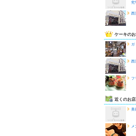
究
西
ケーキのお
ガ
西
フ
近くのお店
美
メ