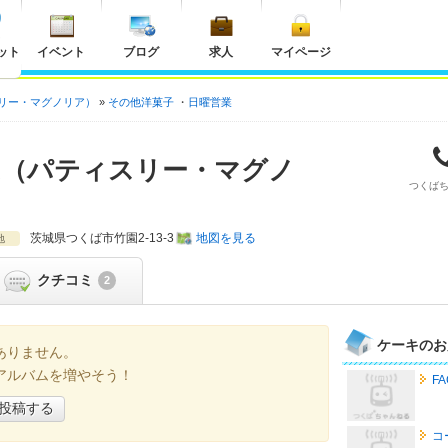
ット
イベント
ブログ
求人
マイページ
ティスリー・マグノリア）
その他洋菓子
日曜営業
OLIA（パティスリー・マグノ
つくば
茨城県
つくば市竹園2-13-3
地図を見る
地
クチコミ
2
ケーキのお
ありません。
アルバムを増やそう！
F
投稿する
コ