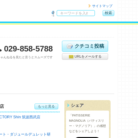
サイトマップ
検索
サ
イ
ト
内
検
クチコミ投稿
029-858-5788
索
URLをメールする
ちゃんねるを見たと言うとスムーズです
シェア
店
もっと見る
「PATISSERIE
ACTORY Shin 筑波西武店
MAGNOLIA（パティスリ
ー・マグノリア）」の感想
などをシェアしよう！
ート・ダジュールデュレット研