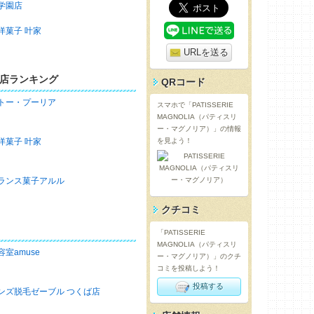
学園店
洋菓子 叶家
URLを送る
店ランキング
QRコード
トー・プーリア
スマホで「PATISSERIE
MAGNOLIA（パティスリ
ー・マグノリア）」の情報
洋菓子 叶家
を見よう！
ランス菓子アルル
クチコミ
「PATISSERIE
MAGNOLIA（パティスリ
容室amuse
ー・マグノリア）」のクチ
コミを投稿しよう！
投稿する
ンズ脱毛ゼーブル つくば店