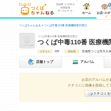
ホーム
お店
・
スポ
つくばちゃんねる
つくば中毒110番 医療機関受付窓口
つくば中毒110番 医療機関受付窓口
つくば中毒110番 医療
0件
茨城県
つくば市天久保1
クチコミ
所在地
店舗
トップ
アルバム
お店のアルバムが
クチコミに画像を投稿して
クチコミを