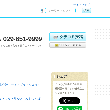
サイトマップ
検索
サ
イ
ト
内
検
クチコミ投稿
029-851-9999
索
URLをメールする
ちゃんねるを見たと言うとスムーズです
シェア
「つくば中毒110番 医療
式会社メディアプライムスタイ
機関受付窓口」の感想など
をシェアしよう！
ットフットサルスポルトつくば