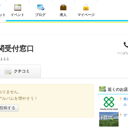
ット
イベント
ブログ
求人
マイページ
機関受付窓口
つくば
-1-1
クチコミ
近くのお店
ありません。
アルバムを増やそう！
株
ル
投稿する
ゼ