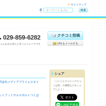
サイトマップ
検索
サ
イ
ト
内
検
クチコミ投稿
029-859-6282
索
URLをメールする
ちゃんねるを見たと言うとスムーズです
シェア
「パーツクラブイーアスつ
式会社メディアプライムスタイ
くば店」の感想などをシェ
アしよう！
ットフットサルスポルトつくば