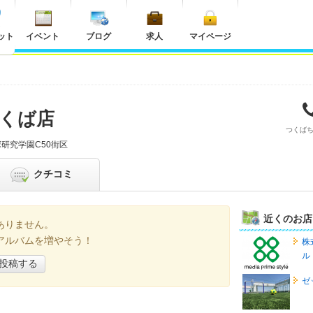
ット
イベント
ブログ
求人
マイページ
くば店
つくば
研究学園C50街区
クチコミ
近くのお店
ありません。
アルバムを増やそう！
株
ル
投稿する
ゼ