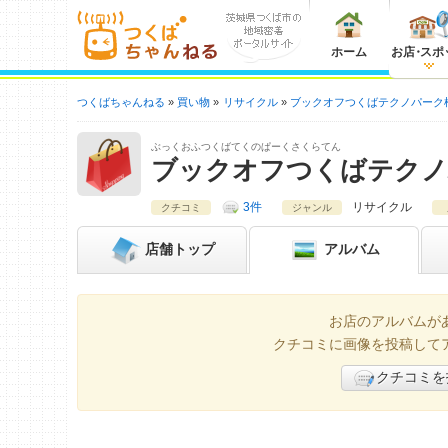
ホーム
お店
・
スポ
つくばちゃんねる
買い物
リサイクル
ブックオフつくばテクノパーク
ぶっくおふつくばてくのぱーくさくらてん
ブックオフつくばテクノ
3件
リサイクル
クチコミ
ジャンル
店舗
トップ
アルバム
お店のアルバムが
クチコミに画像を投稿して
クチコミを