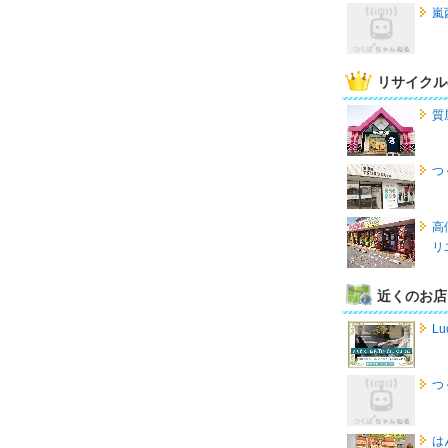
嵐
リサイクル
質
つ
高
リ
近くのお店
Lu
つ
は