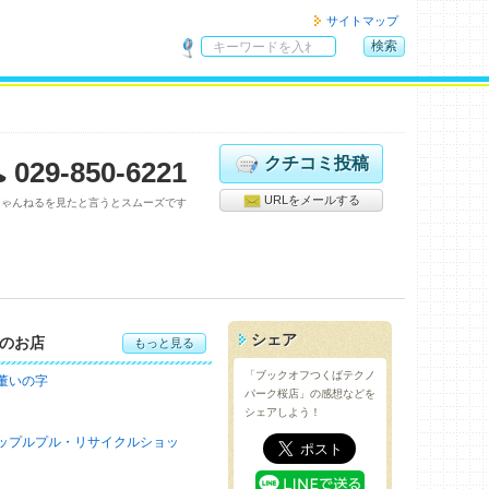
サイトマップ
検索
サ
イ
ト
内
検
クチコミ投稿
029-850-6221
索
URLをメールする
ちゃんねるを見たと言うとスムーズです
シェア
のお店
もっと見る
「ブックオフつくばテクノ
董いの字
パーク桜店」の感想などを
シェアしよう！
ップルプル・リサイクルショッ