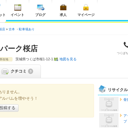
ット
イベント
ブログ
求人
マイページ
桜店
古本
駐車場あり
パーク桜店
つくば
茨城県
つくば市桜1-12-1
地図を見る
所在地
クチコミ
3
リサイクル
ありません。
アルバムを増やそう！
骨
投稿する
ア
プ