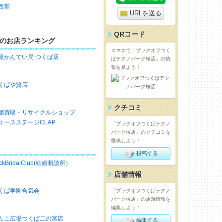
西堂
URLを送る
QRコード
のお店ランキング
スマホで「ブックオフつく
屋かんてい局 つくば店
ばテクノパーク桜店」の情
報を見よう！
くばや質店
クチコミ
価買取・リサイクルショップ
ユースステージCLAP
「ブックオフつくばテクノ
パーク桜店」のクチコミを
投稿しよう！
投稿する
ckBridalClub(結婚相談所）
店舗情報
くば学園合気会
「ブックオフつくばテクノ
パーク桜店」の店舗情報を
編集しよう！
んこ広場つくば二の宮店
編集する