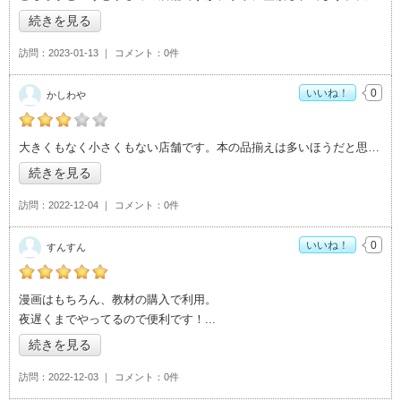
続きを見る
訪問
2023-01-13
コメント
0件
いいね！
0
かしわや
かしわやの「ブックオフつくばテクノパーク桜店>」おすすめ
大きくもなく小さくもない店舗です。本の品揃えは多いほうだと思います。割と広めな駐
度：
3
続きを見る
訪問
2022-12-04
コメント
0件
いいね！
0
すんすん
すんすんの「ブックオフつくばテクノパーク桜店>」おすすめ
漫画はもちろん、教材の購入で利用。
度：
5
夜遅くまでやってるので便利です！
続きを見る
訪問
2022-12-03
コメント
0件