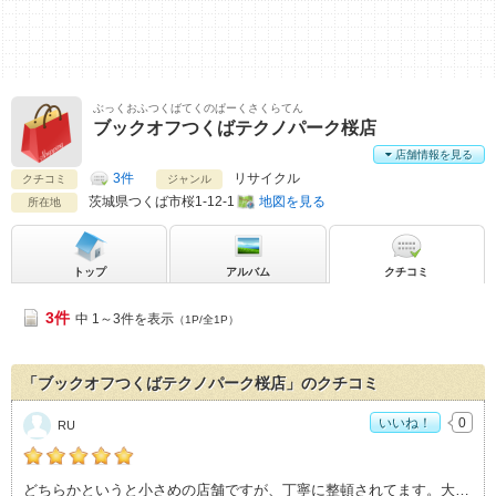
ぶっくおふつくばてくのぱーくさくらてん
ブックオフつくばテクノパーク桜店
店舗情報を見る
3件
リサイクル
クチコミ
ジャンル
茨城県
つくば市桜1-12-1
地図を見る
所在地
トップ
アルバム
クチコミ
3件
中 1～3件を表示
（1P/全1P）
「ブックオフつくばテクノパーク桜店」のクチコミ
いいね！
0
RU
RUの「ブックオフつくばテクノパーク桜店>」おすすめ度：
5
どちらかというと小さめの店舗ですが、丁寧に整頓されてます。大学近くなので、勉強系