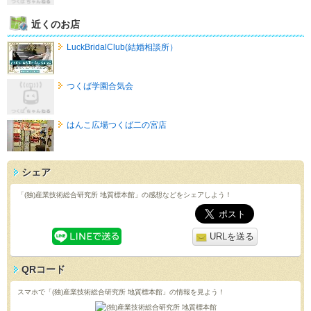
近くのお店
LuckBridalClub(結婚相談所）
つくば学園合気会
はんこ広場つくば二の宮店
シェア
「(独)産業技術総合研究所 地質標本館」の感想などをシェアしよう！
URLを送る
QRコード
スマホで「(独)産業技術総合研究所 地質標本館」の情報を見よう！