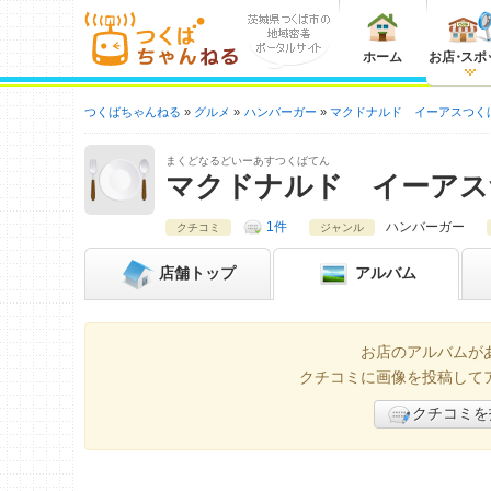
ホーム
お店
・
スポ
つくばちゃんねる
グルメ
ハンバーガー
マクドナルド イーアスつく
まくどなるどいーあすつくばてん
マクドナルド イーアス
1件
ハンバーガー
クチコミ
ジャンル
店舗
トップ
アルバム
お店のアルバムが
クチコミに画像を投稿して
クチコミを