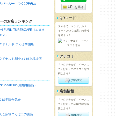
スバーガ― つくば中央店
URLを送る
QRコード
ーのお店ランキング
スマホで「マクドナルド
ON FURNITURE&CAFE（エヌオ
イーアスつくば店」の情報
エヌ）
を見よう！
クドナルド つくば学園店
クチコミ
クドナルド354つくば上横場店
「マクドナルド イーアス
つくば店」のクチコミを投
稿しよう！
投稿する
ckBridalClub(結婚相談所）
店舗情報
くば学園合気会
「マクドナルド イーアス
つくば店」の店舗情報を編
集しよう！
んこ広場つくば二の宮店
編集する