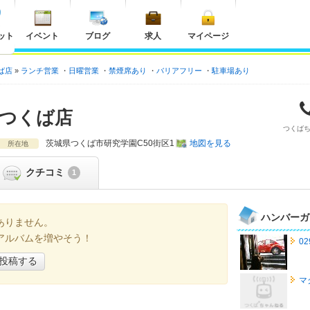
ット
イベント
ブログ
求人
マイページ
ば店
ランチ営業
日曜営業
禁煙席あり
バリアフリー
駐車場あり
つくば店
つくば
茨城県
つくば市研究学園C50街区1
地図を見る
所在地
クチコミ
1
ハンバーガ
ありません。
アルバムを増やそう！
02
投稿する
マ