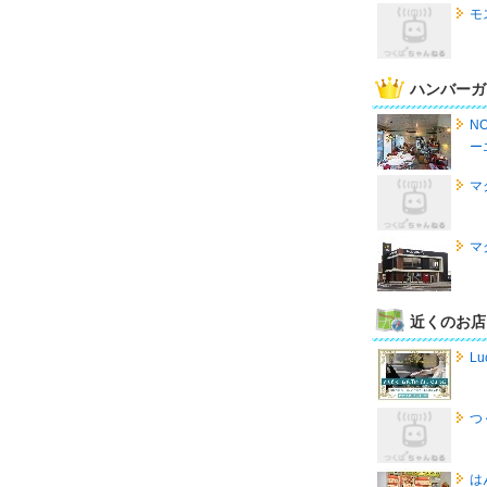
モ
ハンバーガ
N
ー
マ
マ
近くのお店
Lu
つ
は