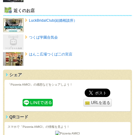
近くのお店
LuckBridalClub(結婚相談所）
つくば学園合気会
はんこ広場つくば二の宮店
シェア
「Pizzeria AMICI」の感想などをシェアしよう！
URLを送る
QRコード
スマホで「Pizzeria AMICI」の情報を見よう！