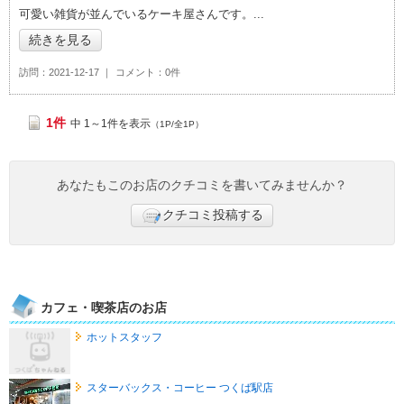
k.dragonの「RUNGIS CAFE（ランジスカフェ）>」おすすめ
可愛い雑貨が並んでいるケーキ屋さんです。
度：
4
続きを見る
訪問
2021-12-17
コメント
0件
1件
中 1～1件を表示
（1P/全1P）
あなたもこのお店のクチコミを書いてみませんか？
クチコミ投稿する
カフェ・喫茶店のお店
ホットスタッフ
スターバックス・コーヒー つくば駅店