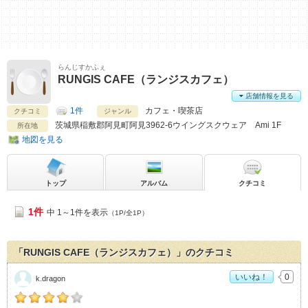
らんじすかふぇ
RUNGIS CAFE（ランジスカフェ）
店舗情報を見る
1件
カフェ・喫茶店
クチコミ
ジャンル
茨城県
稲敷郡阿見町阿見3962-6ウイングスクウェア Ami 1F
所在地
地図を見る
トップ
アルバム
クチコミ
1件
中 1～1件を表示
（1P/全1P）
「RUNGIS CAFE（ランジスカフェ）」のクチコミ
いいね！
0
k.dragon