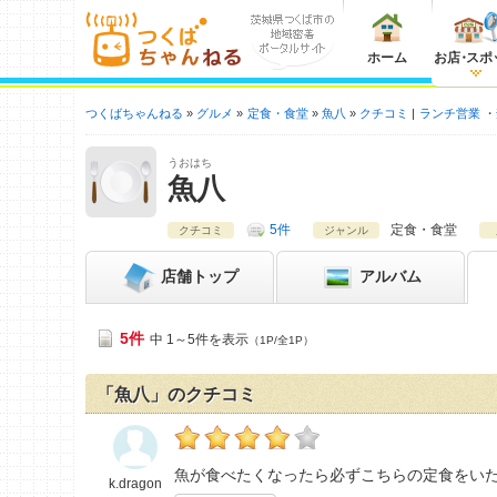
ホーム
お店
・
スポ
つくばちゃんねる
グルメ
定食・食堂
魚八
クチコミ
ランチ営業
うおはち
魚八
5件
定食・食堂
クチコミ
ジャンル
店舗
トップ
アルバム
5件
中 1～5件を表示
（1P/全1P）
「魚八」のクチコミ
k.dragonの「魚八>」おすすめ度：
4
魚が食べたくなったら必ずこちらの定食をい
k.dragon