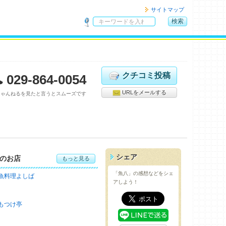
サイトマップ
検索
サ
イ
ト
内
検
クチコミ投稿
029-864-0054
索
URLをメールする
ちゃんねるを見たと言うとスムーズです
シェア
のお店
もっと見る
「魚八」の感想などをシェ
魚料理よしば
アしよう！
もつけ亭