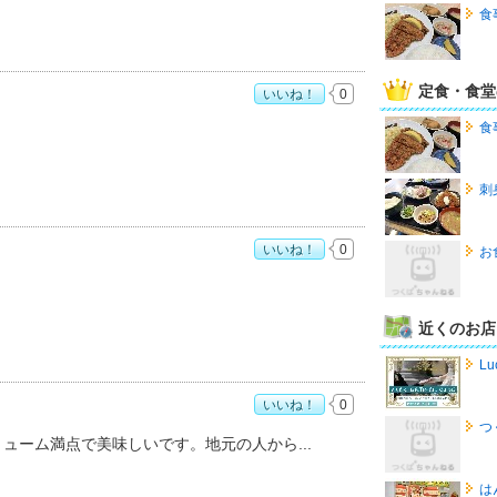
食
定食・食堂
いいね！
0
食
刺
いいね！
0
お
近くのお店
Lu
いいね！
0
つ
リューム満点で美味しいです。地元の人から
は