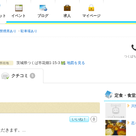
ット
イベント
ブログ
求人
マイページ
禁煙席あり
駐車場あり
つくば
茨城県
つくば市花畑1-15-3
地図を見る
所在地
クチコミ
5
定食・食堂
川
いいね！
0
志
ただきます。