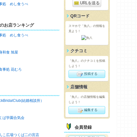
URLを送る
事処 めし食うべ
QRコード
のお店ランキング
スマホで「魚八」の情報を
見よう！
事処 めし食うべ
クチコミ
身和食 旭屋
「魚八」のクチコミを投稿
しよう！
食事処 花むろ
投稿する
店舗情報
「魚八」の店舗情報を編集
ckBridalClub(結婚相談所）
しよう！
編集する
くば学園合気会
会員登録
んこ広場つくば二の宮店