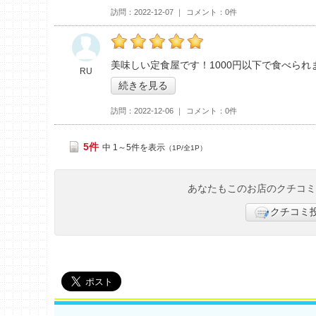
訪問
2022-12-07
コメント
0件
RUの「魚八>」おすすめ度：
5
美味しい定食屋です！1000円以下で食べられ
RU
続きを見る
訪問
2022-12-06
コメント
0件
5件
中 1～5件を表示
（1P/全1P）
あなたもこのお店のクチコ
クチコミ