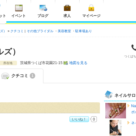
ット
イベント
ブログ
求人
マイページ
ルズ）
クチコミ
その他ブライダル
美容教室
駐車場あり
イルズ）
つくば
茨城県
つくば市花園21-15
地図を見る
所在地
クチコミ
1
ネイルサロ
N
ポ
いいね！
0
ネ
ズ）>」おすすめ度：
4