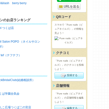
il&ilash berry berry
URLを送る
QRコード
ンのお店ランキング
スマホで「Pure nails（ピ
iel つくば店
ュアネイルズ）」の情報を
見よう！
ail Salon POPO （ネイルサロン
ポ）
クチコミ
ef tef（テフテフ）
「Pure nails（ピュアネイ
ルズ）」のクチコミを投稿
しよう！
投稿する
ckBridalClub(結婚相談所）
店舗情報
くば学園合気会
「Pure nails（ピュアネイ
ルズ）」の店舗情報を編集
しよう！
んこ広場つくば二の宮店
編集する