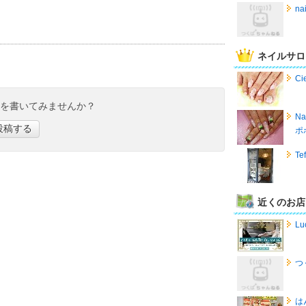
na
ネイルサロ
C
ミを書いてみませんか？
N
投稿する
ポ
T
近くのお店
Lu
つ
は