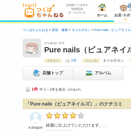
ホーム
お店
・
スポ
つくばちゃんねる
美容・健康
ネイルサロン
Pure nails（ピュアネイ
ぴゅあねいるず
Pure nails（ピュアネ
1件
ネイルサロン
クチコミ
ジャンル
店舗
トップ
アルバム
1件
中 1～1件を表示
（1P/全1P）
「Pure nails（ピュアネイルズ）」のクチコミ
k.dragonの「Pure nails（ピュアネイル
綺麗に仕上げていただけます。
k.dragon