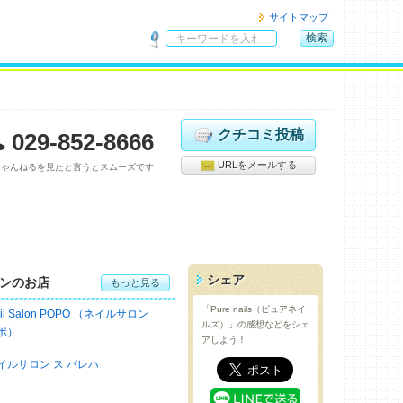
サイトマップ
検索
サ
イ
ト
内
検
クチコミ投稿
029-852-8666
索
URLをメールする
ちゃんねるを見たと言うとスムーズです
シェア
ンのお店
もっと見る
「Pure nails（ピュアネイ
ail Salon POPO （ネイルサロン
ルズ）」の感想などをシェ
ポ）
アしよう！
イルサロン ス パレハ