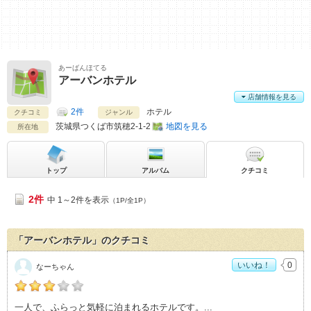
あーばんほてる
アーバンホテル
店舗情報を見る
2件
ホテル
クチコミ
ジャンル
茨城県
つくば市筑穂2-1-2
地図を見る
所在地
トップ
アルバム
クチコミ
2件
中 1～2件を表示
（1P/全1P）
「アーバンホテル」のクチコミ
いいね！
0
なーちゃん
なーちゃんの「アーバンホテル>」おすすめ度：
3
一人で、ふらっと気軽に泊まれるホテルです。