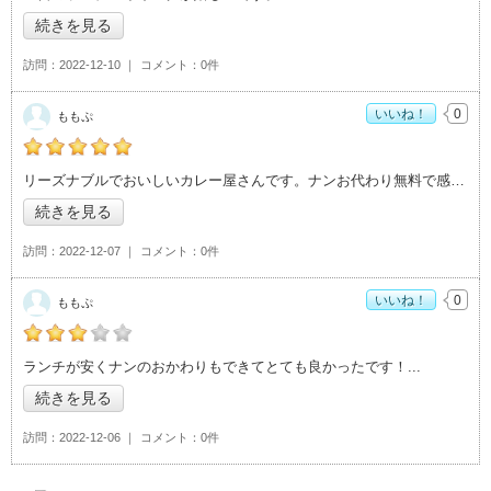
>」おすすめ度：
4
続きを見る
訪問
2022-12-10
コメント
0件
いいね！
0
ももぷ
ももぷの「Jewel of India（ジュエル・オブ・インディア）>」
リーズナブルでおいしいカレー屋さんです。ナンお代わり無料で感動しました。コスパ良
おすすめ度：
5
続きを見る
訪問
2022-12-07
コメント
0件
いいね！
0
ももぷ
ももぷの「Jewel of India（ジュエル・オブ・インディア）>」
ランチが安くナンのおかわりもできてとても良かったです！
おすすめ度：
3
続きを見る
訪問
2022-12-06
コメント
0件