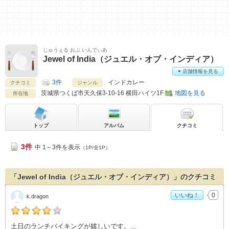
じゅうぇる おぶ いんでぃあ
Jewel of India（ジュエル・オブ・インディア）
店舗情報を見る
3件
インドカレー
クチコミ
ジャンル
茨城県
つくば市天久保3-10-16 横田ハイツ1F
地図を見る
所在地
トップ
アルバム
クチコミ
3件
中 1～3件を表示
（1P/全1P）
「Jewel of India（ジュエル・オブ・インディア）」のクチコミ
いいね！
0
k.dragon
k.dragonの「Jewel of India（ジュエル・オブ・インディア）
土日のランチバイキングが嬉しいです。