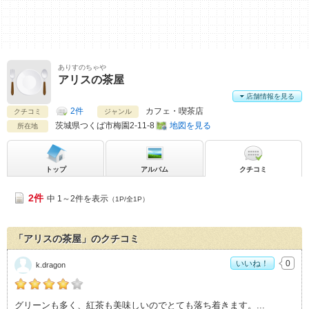
ありすのちゃや
アリスの茶屋
店舗情報を見る
2件
カフェ・喫茶店
クチコミ
ジャンル
茨城県
つくば市梅園2-11-8
地図を見る
所在地
トップ
アルバム
クチコミ
2件
中 1～2件を表示
（1P/全1P）
「アリスの茶屋」のクチコミ
いいね！
0
k.dragon
k.dragonの「アリスの茶屋>」おすすめ度：
4
グリーンも多く、紅茶も美味しいのでとても落ち着きます。