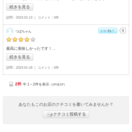
続きを見る
訪問
2023-01-13
コメント
0件
いいね！
0
つばちゃん
つばちゃんの「アリスの茶屋>」おすすめ度：
4
最高に美味しかったです！
続きを見る
訪問
2023-01-18
コメント
0件
2件
中 1～2件を表示
（1P/全1P）
あなたもこのお店のクチコミを書いてみませんか？
クチコミ投稿する