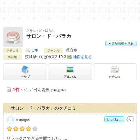
さろん・ど・ばらか
サロン・ド・バラカ
店舗情報を見る
1件
理容室
クチコミ
ジャンル
茨城県
つくば市東2-19-3
地図を見る
所在地
トップ
アルバム
クチコミ
1件
中 1～1件を表示
（1P/全1P）
「サロン・ド・バラカ」のクチコミ
いいね！
0
k.dragon
k.dragonの「サロン・ド・バラカ>」おすすめ度：
4
リラックスできる空間でした。