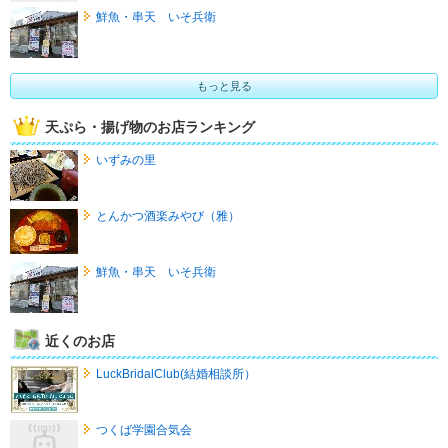
鮮魚・串天 いそ兵衛
もっと見る
天ぷら・揚げ物のお店ランキング
いずみの里
とんかつ酒楽みやび（雅）
鮮魚・串天 いそ兵衛
近くのお店
LuckBridalClub(結婚相談所）
つくば学園合気会