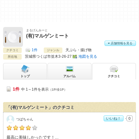
まるげんみーと
(有)マルゲンミート
店舗情報を見る
1件
天ぷら・揚げ物
クチコミ
ジャンル
茨城県
つくば市並木3-26-27
地図を見る
所在地
トップ
アルバム
クチコミ
1件
中 1～1件を表示
（1P/全1P）
「(有)マルゲンミート」のクチコミ
いいね！
0
つばちゃん
つばちゃんの「(有)マルゲンミート>」おすすめ度：
4
最高に美味しかったです！