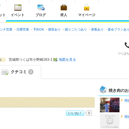
ット
イベント
ブログ
求人
マイページ
ンチ営業
日曜営業
予約OK
個室あり
掘りごたつあり
座敷あり
宴会プランあ
つくば
茨城県
つくば市小野崎283-1
地図を見る
地
クチコミ
3
焼き肉のお
焼
いいね！
0
焼
め度：
4