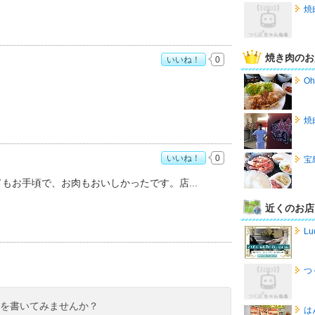
焼
焼き肉のお
いいね！
0
すめ度：
5
O
焼
いいね！
0
宝
度：
5
てもお手頃で、お肉もおいしかったです。店
近くのお店
Lu
つ
ミを書いてみませんか？
は