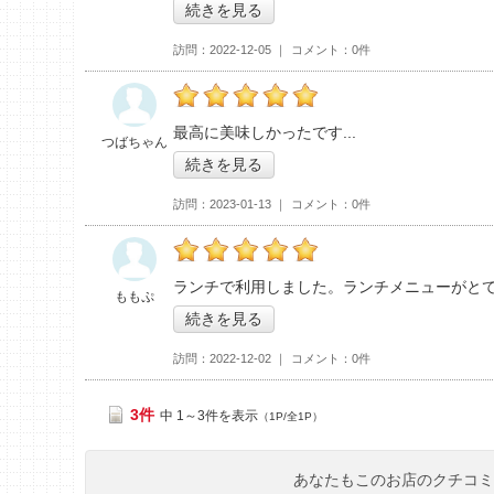
続きを見る
訪問
2022-12-05
コメント
0件
つばちゃんの「平城苑 つくば学園店>」おす
最高に美味しかったです
つばちゃん
続きを見る
訪問
2023-01-13
コメント
0件
ももぷの「平城苑 つくば学園店>」おすすめ
ランチで利用しました。ランチメニューがと
ももぷ
続きを見る
訪問
2022-12-02
コメント
0件
3件
中 1～3件を表示
（1P/全1P）
あなたもこのお店のクチコ