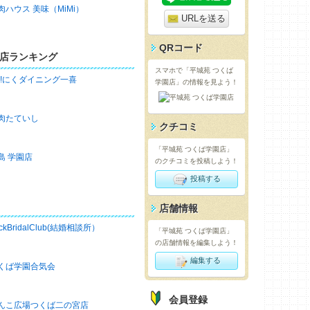
肉ハウス 美味（MiMi）
URLを送る
QRコード
店ランキング
スマホで「平城苑 つくば
h!にくダイニング一喜
学園店」の情報を見よう！
肉たていし
クチコミ
「平城苑 つくば学園店」
島 学園店
のクチコミを投稿しよう！
投稿する
店舗情報
ckBridalClub(結婚相談所）
「平城苑 つくば学園店」
の店舗情報を編集しよう！
編集する
くば学園合気会
会員登録
んこ広場つくば二の宮店