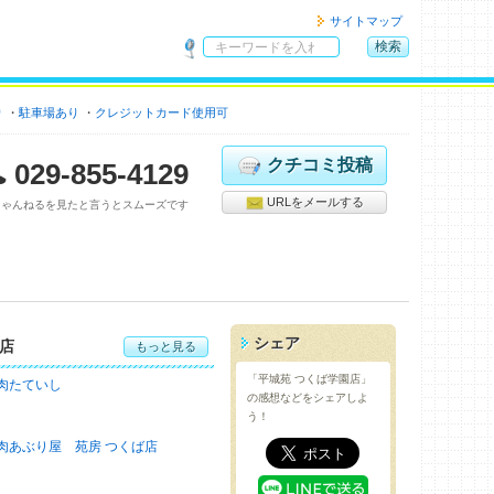
サイトマップ
検索
サ
イ
り
駐車場あり
クレジットカード使用可
ト
内
検
クチコミ投稿
029-855-4129
索
URLをメールする
ちゃんねるを見たと言うとスムーズです
シェア
店
もっと見る
「平城苑 つくば学園店」
肉たていし
の感想などをシェアしよ
う！
肉あぶり屋 苑房 つくば店