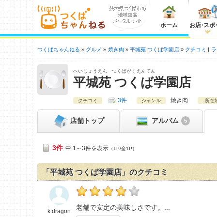
ホーム
お店
・
スポ
つくばちゃんねる
グルメ
焼き肉
平城苑 つくば学園店
クチコミ
ラ
へいじょうえん つくばがくえんてん
平城苑 つくば学園店
3件
焼き肉
クチコミ
ジャンル
所在
店舗
トップ
アルバム
5
3件
中 1～3件を表示
（1P/全1P）
「平城苑 つくば学園店」のクチコミ
k.dragonの「平城苑 つくば学園店>」おすす
老舗で安定の美味しさです。
k.dragon