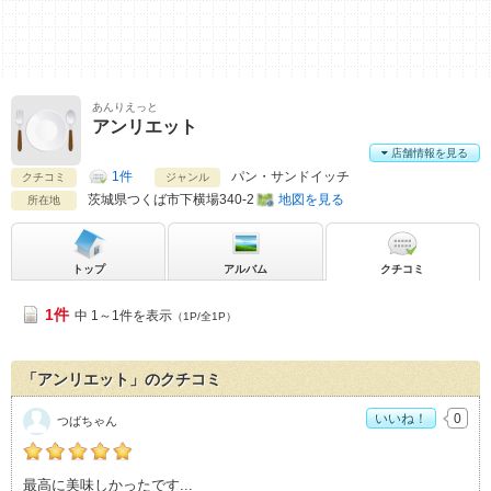
あんりえっと
アンリエット
店舗情報を見る
1件
パン・サンドイッチ
クチコミ
ジャンル
茨城県
つくば市下横場340-2
地図を見る
所在地
トップ
アルバム
クチコミ
1件
中 1～1件を表示
（1P/全1P）
「アンリエット」のクチコミ
いいね！
0
つばちゃん
つばちゃんの「アンリエット>」おすすめ度：
5
最高に美味しかったです