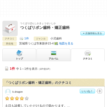
つくばりぼんしかきょうせいしか
つくばリボン歯科・矯正歯科
店舗情報を見る
1件
小児歯科
クチコミ
ジャンル
茨城県
つくば市東新井15-4
地図を見る
所在地
トップ
アルバム
クチコミ
1件
中 1～1件を表示
（1P/全1P）
「つくばリボン歯科・矯正歯科」のクチコミ
いいね！
0
k.dragon
k.dragonの「つくばリボン歯科・矯正歯科>」おすすめ度：
4
土日も診察していただけるので助かります。