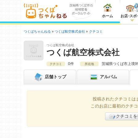
ホーム
お店
・
スポ
つくばちゃんねる
つくば航空株式会社
クチコミ
つくば航空株式会社
つくば航空株式会社
0件
茨城県
つくば市上境9
クチコミ
所在地
店舗
トップ
アルバム
投稿されたクチコミは
このお店に最初のクチコ
クチコミを