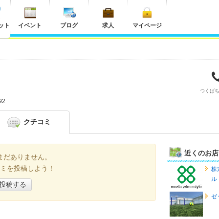
ット
イベント
ブログ
求人
マイページ
つくば
92
クチコミ
近くのお店
まだありません。
ミを投稿しよう！
株
ル
投稿する
ゼ