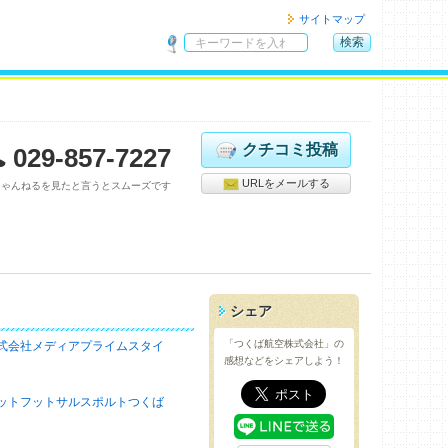
サイトマップ
検索
サ
イ
ト
内
検
クチコミ投稿
029-857-7227
索
URLをメールする
ちゃんねるを見たと言うとスムーズです
シェア
「つくば航空株式会社」の
式会社メディアプライムスタイ
感想などをシェアしよう！
ットフットサルスポルトつくば