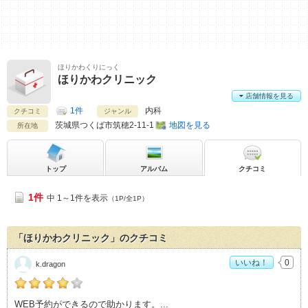
ほりかわくりにっく
ほりかわクリニック
店舗情報を見る
1件
内科
クチコミ
ジャンル
茨城県
つくば市筑穂2-11-1
地図を見る
所在地
トップ
アルバム
クチコミ
1件
中 1～1件を表示
（1P/全1P）
「ほりかわクリニック」のクチコミ
いいね！
0
k.dragon
k.dragonの「ほりかわクリニック>」おすすめ度：
4
WEB予約ができるので助かります。