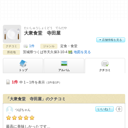
たいしゅうしょくどう てらだや
大衆食堂 寺田屋
店舗情報を見る
1件
定食・食堂
クチコミ
ジャンル
茨城県
つくば市天久保3-10-4
地図を見る
所在地
トップ
アルバム
クチコミ
1件
中 1～1件を表示
（1P/全1P）
「大衆食堂 寺田屋」のクチコミ
いいね！
0
つばちゃん
つばちゃんの「大衆食堂 寺田屋>」おすすめ度：
5
最高に美味しかったです