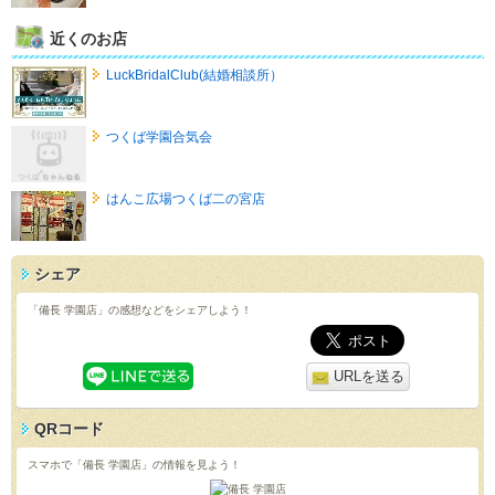
近くのお店
LuckBridalClub(結婚相談所）
つくば学園合気会
はんこ広場つくば二の宮店
シェア
「備長 学園店」の感想などをシェアしよう！
URLを送る
QRコード
スマホで「備長 学園店」の情報を見よう！