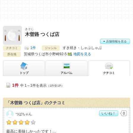
きそじ
木曽路 つくば店
店舗情報を見る
1件
すき焼き・しゃぶしゃぶ
クチコミ
ジャンル
茨城県
つくば市小野崎92-5
地図を見る
所在地
トップ
アルバム
クチコミ
1件
中 1～1件を表示
（1P/全1P）
「木曽路 つくば店」のクチコミ
いいね！
0
つばちゃん
つばちゃんの「木曽路 つくば店>」おすすめ度：
4
最高に美味しかったです！