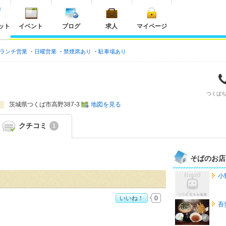
ット
イベント
ブログ
求人
マイページ
ランチ営業
日曜営業
禁煙席あり
駐車場あり
つくば
茨城県
つくば市高野387-3
地図を見る
クチコミ
1
そばのお店
小
いいね！
0
吾
：
5