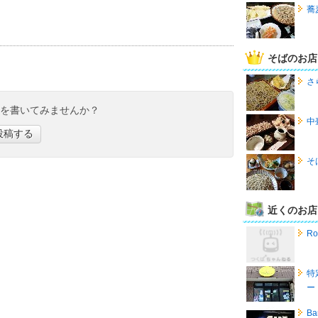
蕎
そばのお店
さ
ミを書いてみませんか？
中
投稿する
そ
近くのお店
R
特
ー
Ba