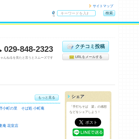
サイトマップ
検索
サ
イ
ト
内
検
クチコミ投稿
029-848-2323
索
URLをメールする
ちゃんねるを見たと言うとスムーズです
シェア
もっと見る
「手打ちそば 梁」の感想
野小町の里 そば処 小町庵
などをシェアしよう！
妻庵 花室店