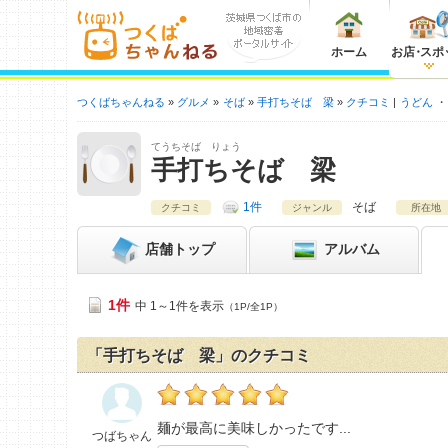
ホーム
お店
・
スポ
つくばちゃんねる
グルメ
そば
手打ちそば 梁
クチコミ
うどん
てうちそば りょう
手打ちそば 梁
1件
そば
クチコミ
ジャンル
所在地
店舗
トップ
アルバム
1件
中 1～1件を表示
（1P/全1P）
「手打ちそば 梁」のクチコミ
つばちゃんの「手打ちそば 梁>」おすすめ度
麺が最高に美味しかったです
つばちゃん