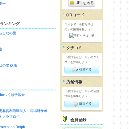
URLを送る
麦一
QRコード
ランキング
スマホで「手打ちそば
梁」の情報を見よう！
らしなの里
クチコミ
臺
「手打ちそば 梁」のクチ
コミを投稿しよう！
ばの里 奴庵
投稿する
店舗情報
「手打ちそば 梁」の店舗
obeつくば学習会
情報を編集しよう！
編集する
定非営利活動法人 居場所サポ
トクラブロベ
会員登録
rber shop Rolph