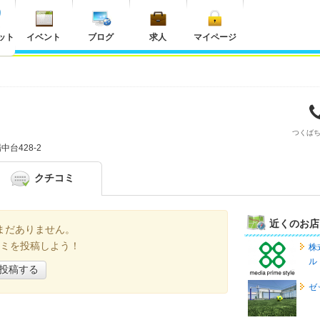
ット
イベント
ブログ
求人
マイページ
つくば
台428-2
クチコミ
近くのお店
まだありません。
ミを投稿しよう！
株
ル
投稿する
ゼ