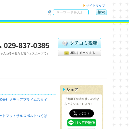
サイトマップ
検索
サ
イ
ト
内
検
クチコミ投稿
029-837-0385
索
URLをメールする
ちゃんねるを見たと言うとスムーズです
シェア
「都機工株式会社」の感想
式会社メディアプライムスタイ
などをシェアしよう！
ットフットサルスポルトつくば