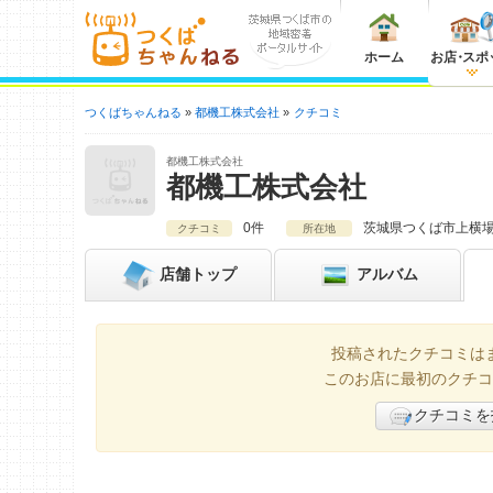
ホーム
お店
・
スポ
つくばちゃんねる
都機工株式会社
クチコミ
都機工株式会社
都機工株式会社
0件
茨城県
つくば市上横場中
クチコミ
所在地
店舗
トップ
アルバム
投稿されたクチコミは
このお店に最初のクチコ
クチコミを