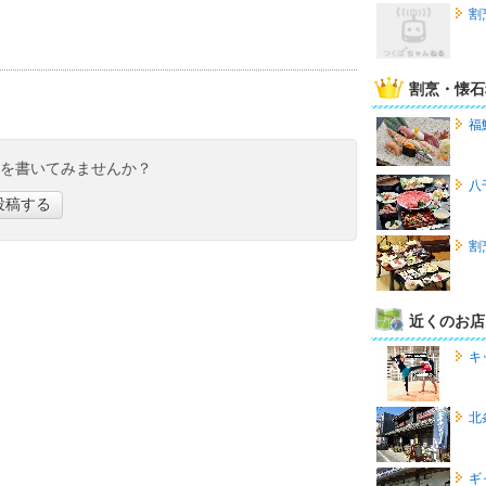
割
割烹・懐石
福
ミを書いてみませんか？
八
投稿する
割
近くのお店
キ
北
ギ