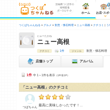
ホーム
お店
・
スポ
つくばちゃんねる
グルメ
割烹・懐石料理
ニュー高根
クチコミ
う
にゅーたかね
ニュー高根
1件
割烹・懐石料理
クチコミ
ジャンル
店舗
トップ
アルバム
1件
中 1～1件を表示
（1P/全1P）
「ニュー高根」のクチコミ
つばちゃんの「ニュー高根>」おすすめ度：
4
最高に美味しかったです！
つばちゃん