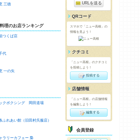
URLを送る
烹 三徳
QRコード
料理のお店ランキング
スマホで「ニュー高根」の
情報を見よう！
鮨つくば店
クチコミ
千代
「ニュー高根」のクチコミ
を投稿しよう！
烹 一の矢
投稿する
店舗情報
「ニュー高根」の店舗情報
ックボクシング 岡田道場
を編集しよう！
編集する
条ふれあい館（旧田村呉服店）
会員登録
ャラリーカフェー 梟