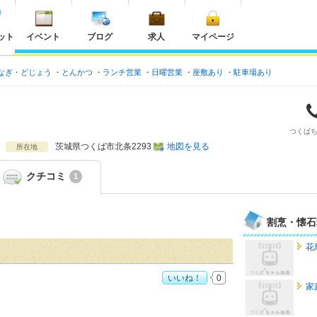
ット
イベント
ブログ
求人
マイページ
なぎ・どじょう
とんかつ
ランチ営業
日曜営業
座敷あり
駐車場あり
つくば
茨城県
つくば市北条2293
地図を見る
所在地
クチコミ
1
割烹・懐石
花
いいね！
0
家