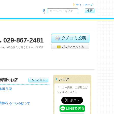
サイトマップ
検索
サ
イ
ト
内
検
クチコミ投稿
029-867-2481
索
URLをメールする
ちゃんねるを見たと言うとスムーズです
シェア
料理のお店
もっと見る
「ニュー高根」の感想など
鳥風月 花
をシェアしよう！
庭懐石 るーらるはうす