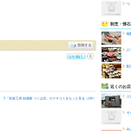
つ
割烹・懐石
福
投稿する
八
いいね！
0
4
割
近くのお店
ぶ
「彩楽工房 結城家 つくば店」の
クチコミをもっと見る（1件）
そ
み