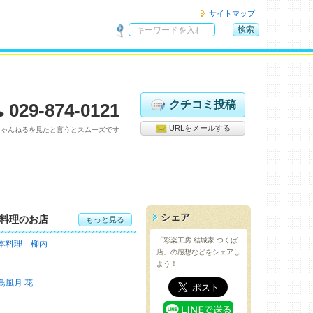
サイトマップ
検索
サ
イ
ト
内
検
クチコミ投稿
029-874-0121
索
URLをメールする
ちゃんねるを見たと言うとスムーズです
シェア
料理のお店
もっと見る
「彩楽工房 結城家 つくば
本料理 柳内
店」の感想などをシェアし
よう！
鳥風月 花