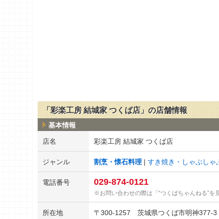
「彩楽工房 結城家 つくば店」の店舗情報
基本情報
店名
彩楽工房 結城家 つくば店
ジャンル
割烹・懐石料理
すき焼き・しゃぶしゃ
029-874-0121
電話番号
お問い合わせの際は「“つくばちゃんねる”を
所在地
〒
300-1257
茨城県つくば市明神377-3