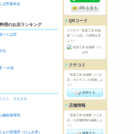
くば甲羅本店
URLを送る
QRコード
料理のお店ランキング
スマホで「彩楽工房 結城
鮨つくば店
家 つくば店」の情報を見
よう！
千代
クチコミ
烹 一の矢
「彩楽工房 結城家 つくば
店」のクチコミを投稿しよ
う！
投稿する
たくし とんとん
店舗情報
ら鍼灸接骨院
「彩楽工房 結城家 つくば
店」の店舗情報を編集しよ
う！
んなの居場所（ひふみ杏）
編集する