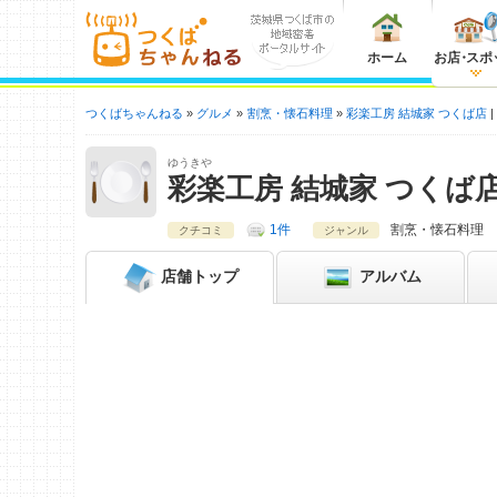
ホーム
お店
・
スポ
つくばちゃんねる
グルメ
割烹・懐石料理
彩楽工房 結城家 つくば店
ゆうきや
彩楽工房 結城家 つくば
1件
割烹・懐石料理
クチコミ
ジャンル
店舗
トップ
アルバム