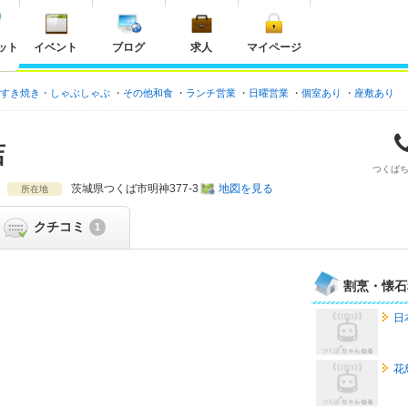
ット
イベント
ブログ
求人
マイページ
すき焼き・しゃぶしゃぶ
その他和食
ランチ営業
日曜営業
個室あり
座敷あり
店
つくば
茨城県
つくば市明神377-3
地図を見る
所在地
クチコミ
1
割烹・懐石
日
花