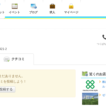
ット
イベント
ブログ
求人
マイページ
つくば
21-2
クチコミ
近くのお店
まだありません。
ミを投稿しよう！
株
ル
投稿する
ゼ