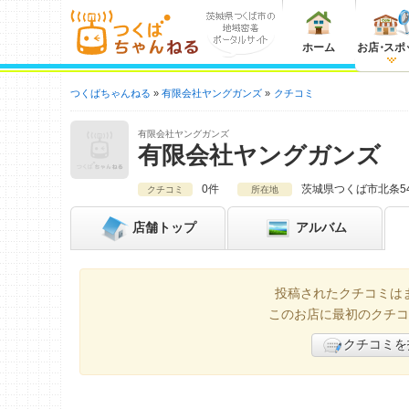
ホーム
お店
・
スポ
つくばちゃんねる
有限会社ヤングガンズ
クチコミ
有限会社ヤングガンズ
有限会社ヤングガンズ
0件
茨城県
つくば市北条54
クチコミ
所在地
店舗
トップ
アルバム
投稿されたクチコミは
このお店に最初のクチコ
クチコミを