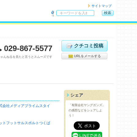
サイトマップ
検索
サ
イ
ト
内
検
クチコミ投稿
029-867-5577
索
URLをメールする
ちゃんねるを見たと言うとスムーズです
シェア
「有限会社ヤングガンズ」
式会社メディアプライムスタイ
の感想などをシェアしよ
う！
ットフットサルスポルトつくば