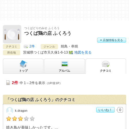
つくばどりのみせ ふくろう
つくば鶏の店 ふくろう
店舗情報を見る
2件
焼鳥・串焼
クチコミ
ジャンル
茨城県
つくば市天久保1-6-13
地図を見る
所在地
トップ
アルバム
クチコミ
2件
中 1～2件を表示
（1P/全1P）
「つくば鶏の店 ふくろう」のクチコミ
いいね！
0
k.dragon
k.dragonの「つくば鶏の店 ふくろう>」おすすめ度：
3
焼き鳥が美味しかったです。