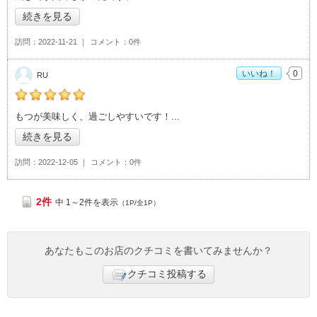
続きを見る
訪問
2022-11-21
コメント
0件
いいね！
0
RU
RUの「つくば鶏の店 ふくろう>」おすすめ度：
5
もつが美味しく、過ごしやすいです！
続きを見る
訪問
2022-12-05
コメント
0件
2件
中 1～2件を表示
（1P/全1P）
あなたもこのお店のクチコミを書いてみませんか？
クチコミ投稿する