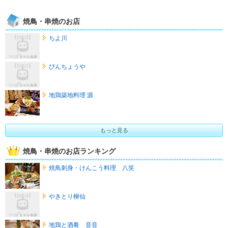
焼鳥・串焼のお店
ちよ川
びんちょうや
地鶏築地料理 源
もっと見る
焼鳥・串焼のお店ランキング
焼鳥刺身・けんこう料理 八笑
やきとり柳仙
地鶏と酒肴 音音