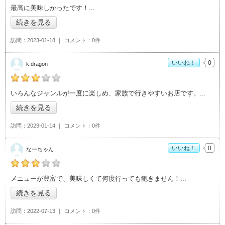
つばちゃんの「選べるレストラン 美味コレクション>」おすす
最高に美味しかったです！
め度：
4
続きを見る
訪問
2023-01-18
コメント
0件
いいね！
0
k.dragon
k.dragonの「選べるレストラン 美味コレクション>」おすすめ
いろんなジャンルが一度に楽しめ、家族で行きやすいお店です。
度：
3
続きを見る
訪問
2023-01-14
コメント
0件
いいね！
0
なーちゃん
なーちゃんの「選べるレストラン 美味コレクション>」おすす
メニューが豊富で、美味しくて何度行っても飽きません！
め度：
3
続きを見る
訪問
2022-07-13
コメント
0件