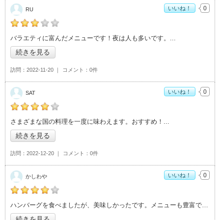
いいね！
0
RU
RUの「選べるレストラン 美味コレクション>」おすすめ度：
3
バラエティに富んだメニューです！夜は人も多いです。
続きを見る
訪問
2022-11-20
コメント
0件
いいね！
0
SAT
SATの「選べるレストラン 美味コレクション>」おすすめ度：
さまざまな国の料理を一度に味わえます。おすすめ！
4
続きを見る
訪問
2022-12-20
コメント
0件
いいね！
0
かしわや
かしわやの「選べるレストラン 美味コレクション>」おすすめ
ハンバーグを食べましたが、美味しかったです。メニューも豊富です。
度：
4
続きを見る