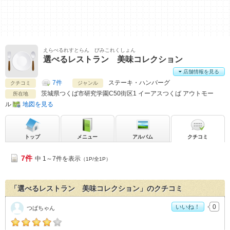
えらべるれすとらん びみこれくしょん
選べるレストラン 美味コレクション
店舗情報を見る
7件
ステーキ・ハンバーグ
クチコミ
ジャンル
茨城県
つくば市研究学園C50街区1 イーアスつくば アウトモー
所在地
ル
地図を見る
トップ
メニュー
アルバム
クチコミ
7件
中 1～7件を表示
（1P/全1P）
「選べるレストラン 美味コレクション」のクチコミ
いいね！
0
つばちゃん