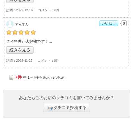
訪問
2022-12-16
コメント
0件
いいね！
0
すんすん
すんすんの「選べるレストラン 美味コレクション>」おすすめ
タイ料理が大好物です！
度：
5
続きを見る
訪問
2022-11-22
コメント
0件
7件
中 1～7件を表示
（1P/全1P）
あなたもこのお店のクチコミを書いてみませんか？
クチコミ投稿する