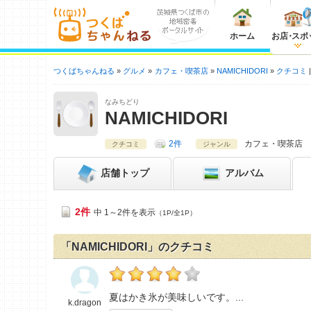
ホーム
お店
・
スポ
つくばちゃんねる
グルメ
カフェ・喫茶店
NAMICHIDORI
クチコミ
なみちどり
NAMICHIDORI
2件
カフェ・喫茶店
クチコミ
ジャンル
店舗
トップ
アルバム
2件
中 1～2件を表示
（1P/全1P）
「NAMICHIDORI」のクチコミ
k.dragonの「NAMICHIDORI>」おすすめ度：
夏はかき氷が美味しいです。
k.dragon