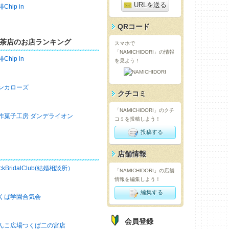
URLを送る
Chip in
QRコード
茶店のお店ランキング
スマホで
「NAMICHIDORI」の情報
Chip in
を見よう！
ンカローズ
クチコミ
「NAMICHIDORI」のクチ
作菓子工房 ダンデライオン
コミを投稿しよう！
投稿する
店舗情報
ckBridalClub(結婚相談所）
「NAMICHIDORI」の店舗
情報を編集しよう！
編集する
くば学園合気会
会員登録
んこ広場つくば二の宮店