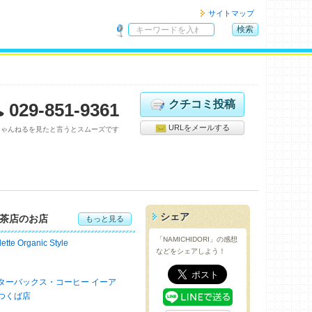
サイトマップ
検索
サ
イ
ト
内
検
クチコミ投稿
029-851-9361
索
URLをメールする
ちゃんねるを見たと言うとスムーズです
シェア
茶店のお店
もっと見る
「NAMICHIDORI」の感想
lette Organic Style
などをシェアしよう！
ターバックス・コーヒー イーア
つくば店