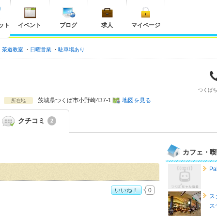
ット
イベント
ブログ
求人
マイページ
茶道教室
日曜営業
駐車場あり
つくば
茨城県
つくば市小野崎437-1
地図を見る
所在地
クチコミ
2
カフェ・喫
Pa
いいね！
0
ス
4
ス