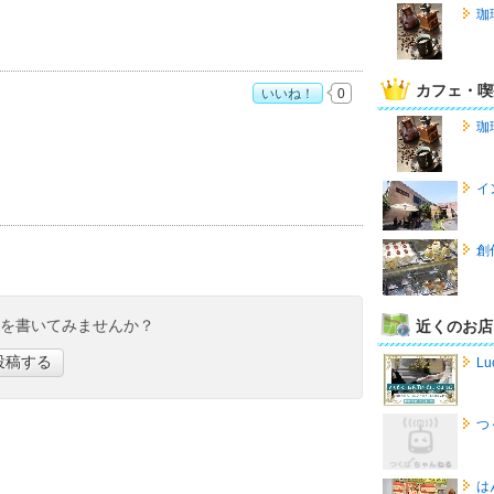
珈琲
カフェ・喫
いいね！
0
：
4
珈琲
イ
創
ミを書いてみませんか？
近くのお店
投稿する
Lu
つ
は