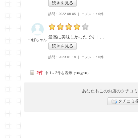
続きを見る
訪問
2022-08-05
コメント
0件
つばちゃんの「NAMICHIDORI>」おすすめ度
最高に美味しかったです！
つばちゃん
続きを見る
訪問
2023-01-18
コメント
0件
2件
中 1～2件を表示
（1P/全1P）
あなたもこのお店のクチコ
クチコミ