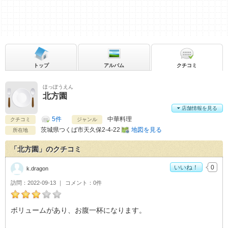
トップ
アルバム
クチコミ
ほっぽうえん
北方園
店舗情報を見る
5件
中華料理
クチコミ
ジャンル
茨城県
つくば市天久保2-4-22
地図を見る
所在地
「北方園」のクチコミ
いいね！
0
k.dragon
訪問
2022-09-13
コメント
0件
k.dragonの北方園おすすめ度：
3
ボリュームがあり、お腹一杯になります。