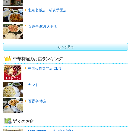
北京老飯店 研究学園店
百香亭 筑波大学店
もっと見る
中華料理のお店ランキング
中国火鍋専門店 GEN
ヤマト
百香亭 本店
近くのお店
LuckBridalClub(結婚相談所）