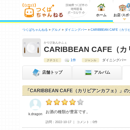
ホーム
お店
・
スポ
つくばちゃんねる
グルメ
ダイニングバー
CARIBBEAN CAFE（カ
かりびあんかふぇ
CARIBBEAN CAFE
1件
ダイニングバー
クチコミ
ジャンル
店舗
トップ
アルバム
「CARIBBEAN CAFE（カリビアンカフェ）」
k.dragonのCARIBBEAN CAFE（カリ
お酒の種類が豊富です。
k.dragon
訪問
2022-10-17
コメント
0件