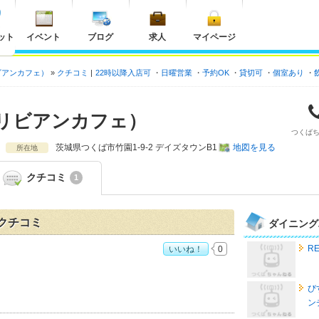
ット
イベント
ブログ
求人
マイページ
リビアンカフェ）
クチコミ
22時以降入店可
日曜営業
予約OK
貸切可
個室あり
（カリビアンカフェ）
つくば
茨城県
つくば市竹園1-9-2 デイズタウンB1
地図を見る
所在地
クチコミ
1
のクチコミ
ダイニング
RE
いいね！
0
ビアンカフェ）おすすめ度：
4
び
ン