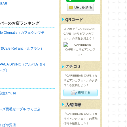
sBAR
URLを送る
QRコード
バーのお店ランキング
スマホで「CARIBBEAN
afe Clematis（カフェクレマチ
CAFE（カリビアンカフ
）
ェ）」の情報を見よう！
ar&Cafe Refranc（ルフラン）
LPACA DINING（アルパカ ダイ
クチコミ
ング）
「CARIBBEAN CAFE（カ
リビアンカフェ）」のクチ
コミを投稿しよう！
投稿する
容室amuse
店舗情報
ンズ脱毛ゼーブル つくば店
「CARIBBEAN CAFE（カ
リビアンカフェ）」の店舗
情報を編集しよう！
くばや質店