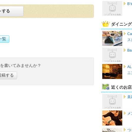
B’
トする
ダイニング
C
一覧
ス
B
ミを書いてみませんか？
A
ニ
投稿する
近くのお店
美
メ
つ