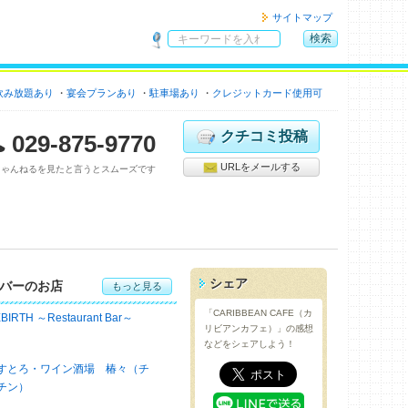
サイトマップ
検索
サ
イ
飲み放題あり
宴会プランあり
ト
駐車場あり
クレジットカード使用可
内
検
クチコミ投稿
029-875-9770
索
URLをメールする
ちゃんねるを見たと言うとスムーズです
シェア
バーのお店
もっと見る
「CARIBBEAN CAFE（カ
BIRTH ～Restaurant Bar～
リビアンカフェ）」の感想
などをシェアしよう！
すとろ・ワイン酒場 椿々（チ
チン）