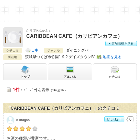
かりびあんかふぇ
CARIBBEAN CAFE（カリビアンカフェ）
店舗情報を見る
1件
ダイニングバー
クチコミ
ジャンル
茨城県
つくば市竹園1-9-2 デイズタウンB1
地図を見る
所在地
トップ
アルバム
クチコミ
1件
中 1～1件を表示
（1P/全1P）
「CARIBBEAN CAFE（カリビアンカフェ）」のクチコミ
いいね！
0
k.dragon
k.dragonの「CARIBBEAN CAFE（カリビアンカフェ）>」おす
お酒の種類が豊富です。