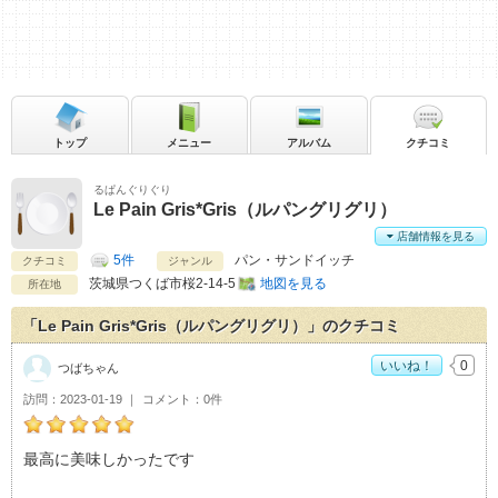
トップ
メニュー
アルバム
クチコミ
るぱんぐりぐり
Le Pain Gris*Gris（ルパングリグリ）
店舗情報を見る
5件
パン・サンドイッチ
クチコミ
ジャンル
茨城県
つくば市桜2-14-5
地図を見る
所在地
「Le Pain Gris*Gris（ルパングリグリ）」のクチコミ
いいね！
0
つばちゃん
訪問
2023-01-19
コメント
0件
つばちゃんのLe Pain Gris*Gris（ルパングリグリ）おすすめ
最高に美味しかったです
度：
5